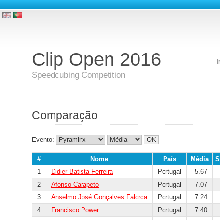
Clip Open 2016
I
Speedcubing Competition
Comparação
Evento:
#
Nome
País
Média
S
1
Didier Batista Ferreira
Portugal
5.67
2
Afonso Carapeto
Portugal
7.07
3
Anselmo José Gonçalves Falorca
Portugal
7.24
4
Francisco Power
Portugal
7.40