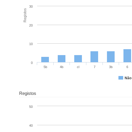
30
Registos
20
10
0
5b
4b
cl
7
3b
6
Não 
Registos
50
40