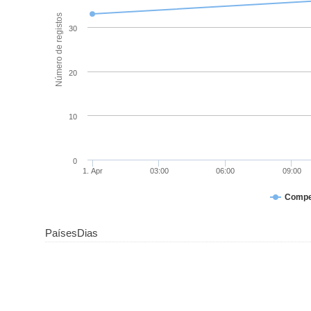
Número de registos
30
20
10
0
1. Apr
03:00
06:00
09:00
Compe
Países
Dias
50
40