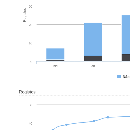
30
Registos
20
10
0
bld
oh
Não 
Registos
50
40