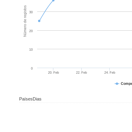
Número de registos
30
20
10
0
20. Feb
22. Feb
24. Feb
Compe
Países
Dias
50
40